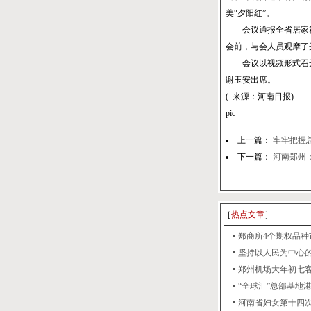
美“夕阳红”。
会议通报全省居家社
会前，与会人员观摩了
会议以视频形式召开
谢玉安出席。
( 来源：河南日报)
pic
上一篇：
牢牢把握
下一篇：
河南郑州
［
热点文章
］
郑商所4个期权品种市
坚持以人民为中心的发
郑州机场大年初七客流
“全球汇”总部基地港项
河南省妇女第十四次代