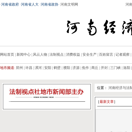
·
河南省政府
·
河南省人大
·
河南省政协
·
河南文明网
河
网站首页
|
新闻中心
|
风云人物
|
法制视点
|
消费权益
|
安全生产
|
百姓留言
|
记者观察
|
地市频道:
郑州
|
许昌
|
漯河
|
安阳
|
鹤壁
|
濮阳
|
济源
|
焦作
|
商丘
|
开封
|
三门峡
|
洛阳
位置：
河南经济与法
［
最新文章
］